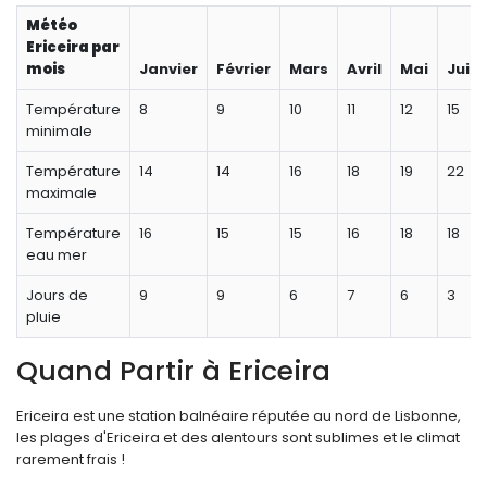
Météo
Ericeira par
mois
Janvier
Février
Mars
Avril
Mai
Juin
Température
8
9
10
11
12
15
minimale
Température
14
14
16
18
19
22
maximale
Température
16
15
15
16
18
18
eau mer
Jours de
9
9
6
7
6
3
pluie
Quand Partir à Ericeira
Ericeira est une station balnéaire réputée au nord de Lisbonne,
les plages d'Ericeira et des alentours sont sublimes et le climat
rarement frais !