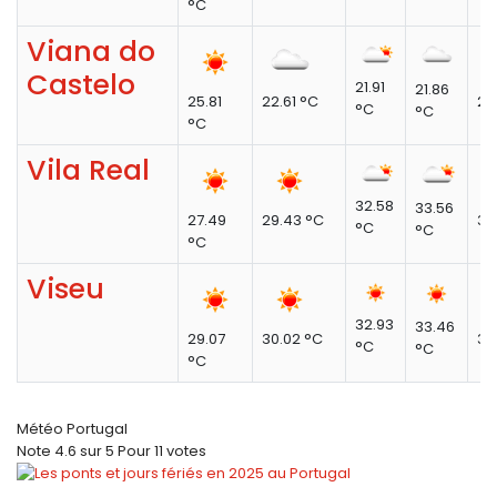
°C
Viana do
Castelo
21.91
21.86
25.81
22.61 °C
23
°C
°C
°C
Vila Real
32.58
33.56
27.49
29.43 °C
36
°C
°C
°C
Viseu
32.93
33.46
29.07
30.02 °C
37
°C
°C
°C
Météo Portugal
Note
4.6
sur
5
Pour
11 votes