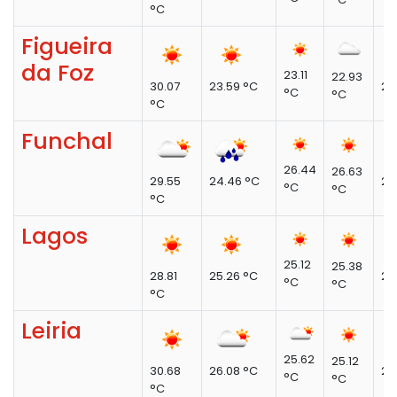
°C
Figueira
da Foz
23.11
22.93
30.07
23.59 °C
23
°C
°C
°C
Funchal
26.44
26.63
29.55
24.46 °C
27
°C
°C
°C
Lagos
25.12
25.38
28.81
25.26 °C
26
°C
°C
°C
Leiria
25.62
25.12
30.68
26.08 °C
26
°C
°C
°C