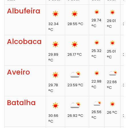
Albufeira
28.74
29.01
32.34
28.55 °C
29
°C
°C
°C
Alcobaca
25.32
25.01
29.89
26.17 °C
26
°C
°C
°C
Aveiro
22.98
22.66
29.78
23.59 °C
23
°C
°C
°C
Batalha
26.56
26 °C
30.66
26.92 °C
27
°C
°C