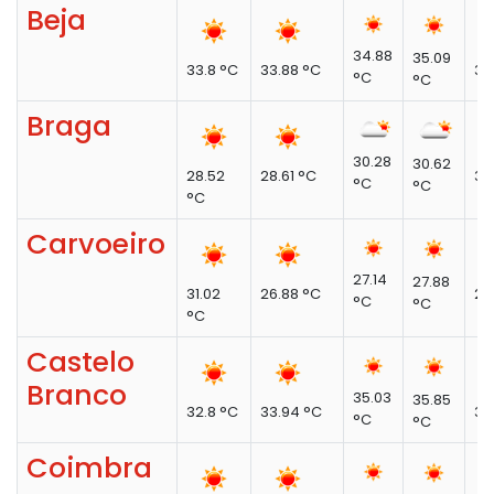
Beja
34.88
35.09
33.8 °C
33.88 °C
37
°C
°C
Braga
30.28
30.62
28.52
28.61 °C
35
°C
°C
°C
Carvoeiro
27.14
27.88
31.02
26.88 °C
29
°C
°C
°C
Castelo
Branco
35.03
35.85
32.8 °C
33.94 °C
39
°C
°C
Coimbra