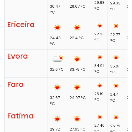
29.98
29.33
30.47
29.67 °C
32
°C
°C
°C
Ericeira
22.21
22.77
24.43
22.4 °C
23
°C
°C
°C
Evora
34.91
35.01
32.6 °C
33.79 °C
37
°C
°C
Faro
25.19
24.4
32.67
24.97 °C
24
°C
°C
°C
Fatima
27.46
26.75
29.72
27.63 °C
29
°C
°C