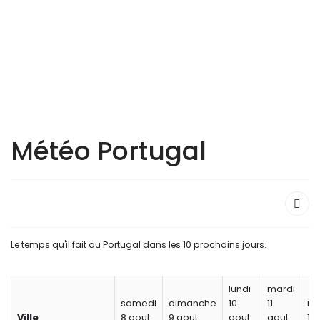
Météo Portugal
Le temps qu'il fait au Portugal dans les 10 prochains jours.
lundi
mardi
samedi
dimanche
10
11
me
Ville
8 aout
9 aout
aout
aout
12