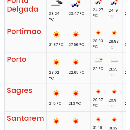
Ponta
Delgada
24.27
24.19
23.24
23.47 °C
24
°C
°C
°C
Portimao
28.03
28.83
31.37 °C
27.66 °C
30
°C
°C
Porto
22 °C
21.55
28.02
22.65 °C
22
°C
°C
Sagres
20.97
20.91
21.5 °C
21.3 °C
21
°C
°C
Santarem
31.49
31.32