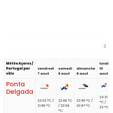
Météo Açores /
lundi
Portugal par
vendredi
samedi
dimanche
10
ville
7 aout
8 aout
9 aout
aout
Ponta
Delgada
24.31
23.03 °C /
22.66 °C
23.95 °C /
°C /
21.85 °C
/ 20.59
20.87 °C
23 °C
°C