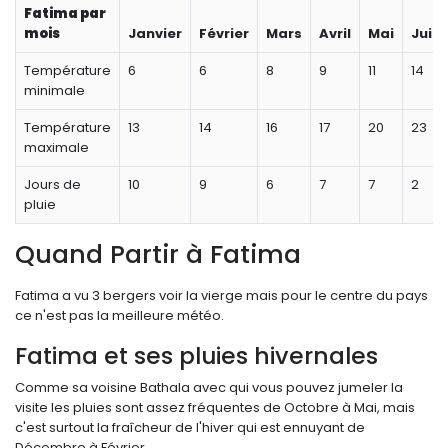
Fatima par
mois
Janvier
Février
Mars
Avril
Mai
Juin
Température
6
6
8
9
11
14
minimale
Température
13
14
16
17
20
23
maximale
Jours de
10
9
6
7
7
2
pluie
Quand Partir à Fatima
Fatima a vu 3 bergers voir la vierge mais pour le centre du pays
ce n'est pas la meilleure météo.
Fatima et ses pluies hivernales
Comme sa voisine Bathala avec qui vous pouvez jumeler la
visite les pluies sont assez fréquentes de Octobre à Mai, mais
c'est surtout la fraîcheur de l'hiver qui est ennuyant de
Décembre à Février.