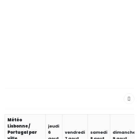
Météo
Lisbonne /
jeudi
Portugal par
6
vendredi
samedi
dimanche
ville
aout
7 aout
8 aout
9 aout