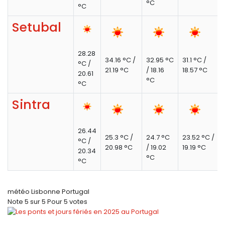
°C
°C
Setubal
28.28
34.16 °C /
32.95 °C
31.1 °C /
°C /
21.19 °C
/ 18.16
18.57 °C
20.61
°C
°C
Sintra
26.44
25.3 °C /
24.7 °C
23.52 °C /
°C /
20.98 °C
/ 19.02
19.19 °C
20.34
°C
°C
météo Lisbonne Portugal
Note
5
sur
5
Pour
5 votes