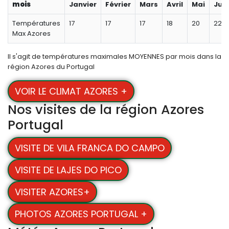
mois
Janvier
Février
Mars
Avril
Mai
Juin
Températures
17
17
17
18
20
22
Max Azores
Il s'agit de températures maximales MOYENNES par mois dans la
région Azores du Portugal
VOIR LE CLIMAT AZORES +
Nos visites de la région Azores
Portugal
VISITE DE VILA FRANCA DO CAMPO
VISITE DE LAJES DO PICO
VISITER AZORES+
PHOTOS AZORES PORTUGAL +